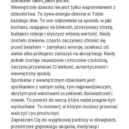
dokładnie takim, jakim jesteś.
Wewnętrzne dziecko nie jest tylko wspomnieniem z
dzieciństwa. To żywa energia obecna w Tobie
każdego dnia. To ono odpowiada za sposób, w jaki
kochasz, reagujesz na bliskość, przeżywasz stratę,
budujesz relacje i słyszysz własną wartość. Kiedy
zostało zranione, często zaczynasz chronić się
przed światem — zamykasz emocje, uciekasz od
siebie albo próbujesz zasłużyć na akceptację. Kiedy
jednak zostaje zauważone i otoczone czułością,
zaczyna przywracać Ci lekkość, autentyczność i
wewnętrzny spokój.
Spotkanie z wewnętrznym dzieckiem jest
spotkaniem z samym sobą, tym najprawdziwszym,
ukrytym pod warstwami oczekiwań, doświadczeń i
masek. To powrót do serca, które nadal pragnie być
wysłuchane. To moment, w którym możesz przestać
walczyć i po prostu być.
Zapraszam Cię do wyjątkowej podróży w dźwiękach,
przestrzeni głębokiego ukojenia, medytacji i