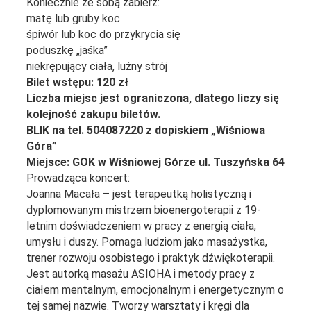
Koniecznie ze sobą zabierz:
matę lub gruby koc
śpiwór lub koc do przykrycia się
poduszkę „jaśka”
niekrępujący ciała, luźny strój
Bilet wstępu: 120 zł
Liczba miejsc jest ograniczona, dlatego liczy się
kolejność zakupu biletów.
BLIK na tel. 504087220 z dopiskiem „Wiśniowa
Góra”
Miejsce: GOK w Wiśniowej Górze ul. Tuszyńska 64
Prowadząca koncert:
Joanna Macała – jest terapeutką holistyczną i
dyplomowanym mistrzem bioenergoterapii z 19-
letnim doświadczeniem w pracy z energią ciała,
umysłu i duszy. Pomaga ludziom jako masażystka,
trener rozwoju osobistego i praktyk dźwiękoterapii.
Jest autorką masażu ASIOHA i metody pracy z
ciałem mentalnym, emocjonalnym i energetycznym o
tej samej nazwie. Tworzy warsztaty i kręgi dla