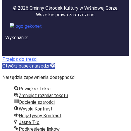
© 2026
Gminny Ośrodek Kultury w Wiśniowej Górze
.
Wszelkie prawa zastrzeżone.
Wykonanie:
Przejdź do treści
Otwórz pasek narzędzi
Narzędzia zapewnienia dostępności
Powiększ tekst
Zmniejsz rozmiar tekstu
Odcienie szarości
Wysoki Kontrast
Negatywny Kontrast
Jasne Tło
Podkreślenie linków